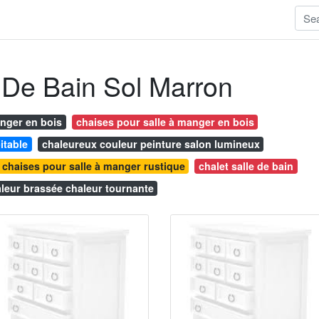
 De Bain Sol Marron
anger en bois
chaises pour salle à manger en bois
itable
chaleureux couleur peinture salon lumineux
chaises pour salle à manger rustique
chalet salle de bain
leur brassée chaleur tournante